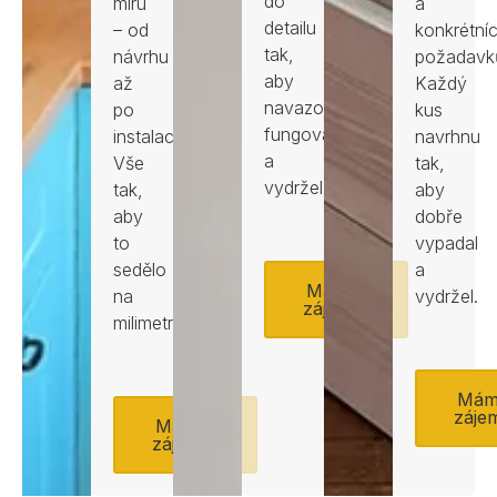
do
míru
a
detailu
– od
konkrétní
tak,
návrhu
požadavk
aby
až
Každý
navazoval,
po
kus
fungoval
instalaci.
navrhnu
a
Vše
tak,
vydržel.
tak,
aby
aby
dobře
to
vypadal
sedělo
a
Mám
na
vydržel.
zájem
milimetr.
Má
záje
Mám
zájem