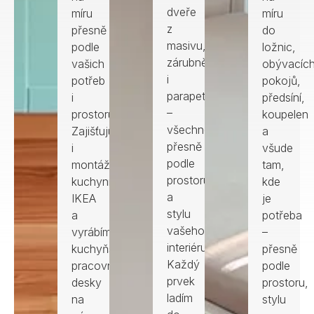
dveře
míru
míru
z
přesně
do
masivu,
podle
ložnic,
zárubně
vašich
obývacíc
i
potřeb
pokojů,
parapety
i
předsíní,
–
prostoru.
koupelen
všechno
Zajišťuju
a
přesně
i
všude
podle
montáže
tam,
prostoru
kuchyní
kde
a
IKEA
je
stylu
a
potřeba
vašeho
vyrábím
–
interiéru.
kuchyňské
přesně
Každý
pracovní
podle
prvek
desky
prostoru,
ladím
na
stylu