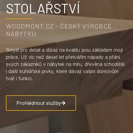
STOLAŘSTVÍ
WOODMONT.CZ – ČESKÝ VÝROBCE
NÁBYTKU
Smysl pro detail a důraz na kvalitu jsou základem mojí
práce. Už víc než deset let přetvářím nápady a přání
svých zákazníků v nábytek na míru, dřevěná schodiště
i další truhlářské prvky, které dávají vašim domovům
tvář i funkci.
Prohlédnout služby