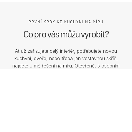
PRVNÍ KROK KE KUCHYNI NA MÍRU
Co pro vás můžu vyrobit?
Ať už zařizujete celý interiér, potřebujete novou
kuchyni, dveře, nebo třeba jen vestavnou skříň,
najdete u mě řešení na míru. Otevřeně, s osobním
přístupem a důrazem na každý detail.
Prohlédnout služby